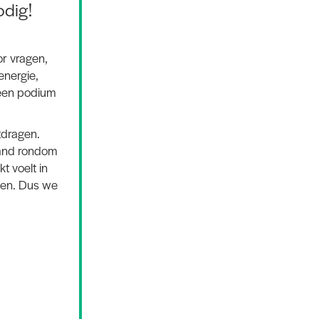
odig!
r vragen,
energie,
 een podium
tdragen.
land rondom
t voelt in
llen. Dus we