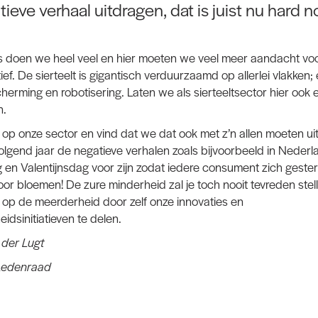
tieve verhaal uitdragen, dat is juist nu hard n
s doen we heel veel en hier moeten we veel meer aandacht voo
ief. De sierteelt is gigantisch verduurzaamd op allerlei vlakken; 
erming en robotisering. Laten we als sierteeltsector hier ook
n.
s op onze sector en vind dat we dat ook met z’n allen moeten ui
olgend jaar de negatieve verhalen zoals bijvoorbeeld in Neder
n Valentijnsdag voor zijn zodat iedere consument zich gesterk
 voor bloemen! De zure minderheid zal je toch nooit tevreden ste
 op de meerderheid door zelf onze innovaties en
dsinitiatieven te delen.
 der Lugt
 Ledenraad