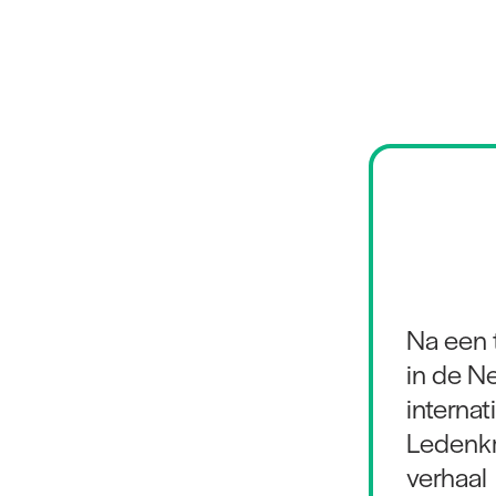
Na een 
in de N
interna
Ledenkra
verhaal