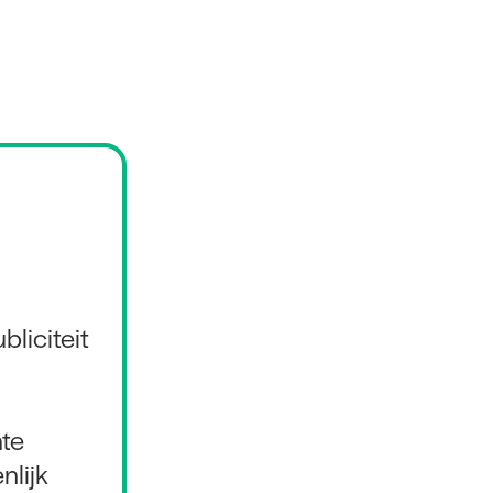
liciteit
n
hte
nlijk