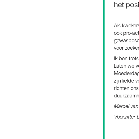
het posi
Als kweker
ook pro-act
gewasbesch
voor zoeke
Ik ben trot
Laten we v
Moederdag e
zijn liefde
richten ons
duurzaamhei
Marcel van
Voorzitter